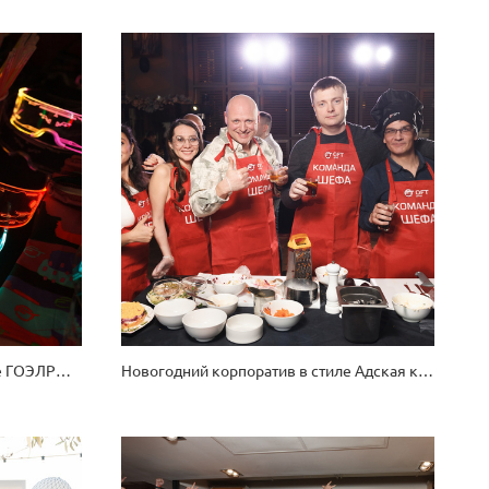
Новогодний корпоратив в лофте ГОЭЛРО. Неоновая вечеринка
Новогодний корпоратив в стиле Адская кухня — Адский Граф